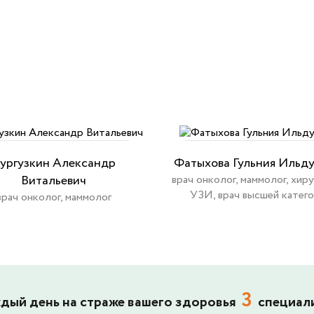
ургузкин Александр
Фатыхова Гульния Ильд
Витальевич
врач онколог, маммолог, хиру
УЗИ, врач высшей катег
врач онколог, маммолог
3
дый день на страже вашего здоровья
специал