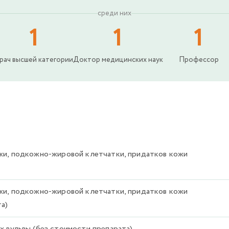
среди них
1
1
1
рач высшей категории
Доктор медицинских наук
Профессор
жи, подкожно-жировой клетчатки, придатков кожи
жи, подкожно-жировой клетчатки, придатков кожи
а)
 вульвы (без стоимости препарата)