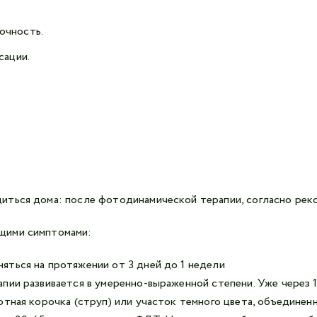
очность.
сации.
ться дома: после фотодинамической терапии, согласно реко
щими симптомами:
ться на протяжении от 3 дней до 1 недели
пии развивается в умеренно-выраженной степени. Уже через 1
отная корочка (струп) или участок темного цвета, объедине