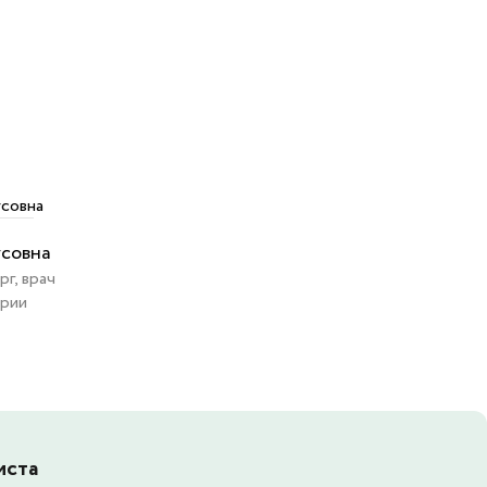
усовна
рг, врач
ории
иста