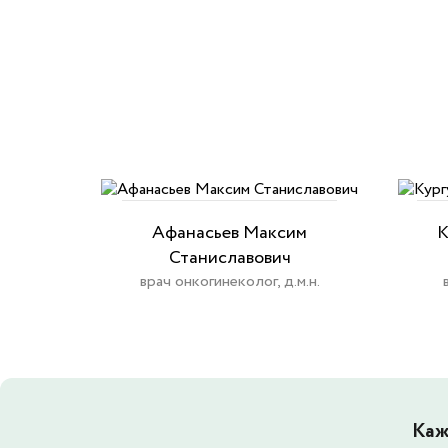
Афанасьев Максим
К
Станиславович
врач онкогинеколог, д.м.н.
Каж