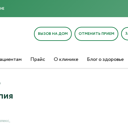
МНЕ
З
ВЫЗОВ НА ДОМ
ОТМЕНИТЬ ПРИЕМ
ациентам
Прайс
О клинике
Блог о здоровье
)
пия
лекс,