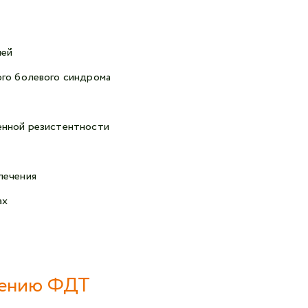
ней
ого болевого синдрома
енной резистентности
лечения
ах
нению ФДТ