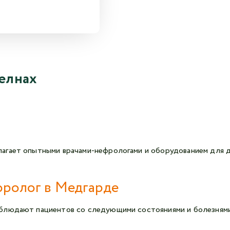
елнах
гает опытными врачами-нефрологами и оборудованием для ди
фролог в Медгарде
аблюдают пациентов со следующими состояниями и болезням