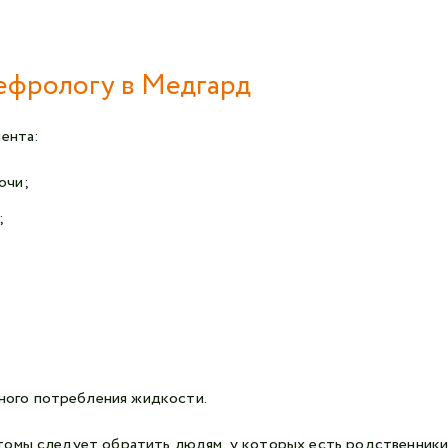
нефрологу в Медгард
иента:
очи;
;
ного потребления жидкости.
томы следует обратить людям, у которых есть родственники