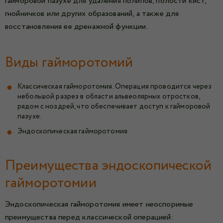
гайморовой пазухе для удаления полипов, полости кист,
гнойничков или других образований, а также для
восстановления ее дренажной функции.
Виды гайморотомий
Классическая гайморотомия. Операция проводится через
небольшой разрез в области альвеолярных отростков,
рядом с ноздрей, что обеспечивает доступ к гайморовой
пазухе.
Эндоскопическая гайморотомия
Преимущества эндоскопической
гайморотомии
Эндоскопическая гайморотомия имеет неоспоримые
преимущества перед классической операцией: