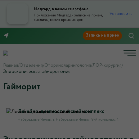
Медгард в вашем смартфоне
Установить
Приложение Медгард - запись на прием,
анализы, вызов врача на дом
8 (8552) 91-03-03
Главная
/
Отделения
/
Оториноларингология
/
ЛОР-хирургия
/
Эндоскопическая гайморотомия
Гайморит
Лечебно-диагностический комплекс
Набережные Челны, г. Набережные Челны, 9-й комплекс, 4