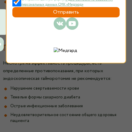
Хронический гайморит
персональных данных СМК «Медгард»
Полипы гайморовой пазухи
Рецидивирующий гайморит
Аллергический ринит с нарушением дренажа
Противопоказания
Несмотря на эффективность процедуры, есть
определенные противопоказания, при которых
эндоскопическая гайморотомия не рекомендуется:
Нарушение свертываемости крови
Тяжелые формы сахарного диабета
Острые инфекционные заболевания
Неудовлетворительное состояние общего здоровья
пациента