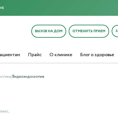
МНЕ
З
ВЫЗОВ НА ДОМ
ОТМЕНИТЬ ПРИЕМ
ациентам
Прайс
О клинике
Блог о здоровье
остика
/
Видеоэндоскопия
лекс,