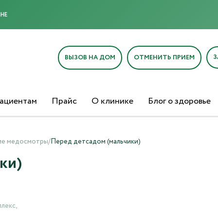
МНЕ
З
ВЫЗОВ НА ДОМ
ОТМЕНИТЬ ПРИЕМ
ациентам
Прайс
О клинике
Блог о здоровье
ие медосмотры
/
Перед детсадом (мальчики)
ки)
лекс,