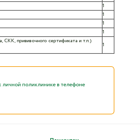
1
1
1
1
 СКК, прививочного сертификата и т.п.)
1
к личной поликлинике в телефоне