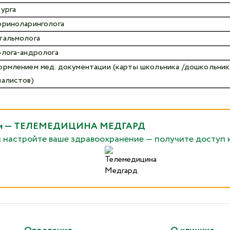
рурга
ориноларинголога
тальмолога
олога-андролога
ормлением мед. документации (карты школьника /дошкольника,
иалистов)
рядом — ТЕЛЕМЕДИЦИНА МЕДГАРД
и настройте ваше здравоохранение — получите доступ 