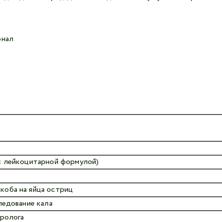
онал
(с лейкоцитарной формулой)
коба на яйца остриц
ледование кала
вролога