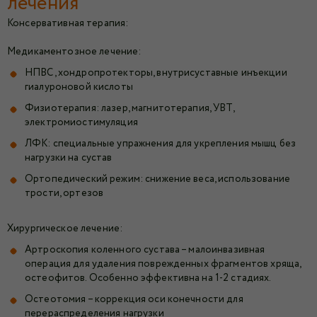
лечения
Консервативная терапия:
Медикаментозное лечение:
НПВС, хондропротекторы, внутрисуставные инъекции
гиалуроновой кислоты
Физиотерапия: лазер, магнитотерапия, УВТ,
электромиостимуляция
ЛФК: специальные упражнения для укрепления мышц без
нагрузки на сустав
Ортопедический режим: снижение веса, использование
трости, ортезов
Хирургическое лечение:
Артроскопия коленного сустава
– малоинвазивная
операция для удаления поврежденных фрагментов хряща,
остеофитов. Особенно эффективна на 1-2 стадиях.
Остеотомия – коррекция оси конечности для
перераспределения нагрузки