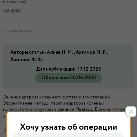
имплантов)
165 600 ₽
Показать еще
Авторы статьи: Алиев Н. М., Ахтямов М. Р.,
Камолов Ф. Ф.
Дата публикации:
17.12.2025
Обновлено:
26.06.2026
Лечение артроза коленного сустава и его степеней.
Эффективные методы терапии артроза колена и
голеностопного сустава в клинике Медгард. Всё о симптомах,
диагностике и лечении артроза коленного сустава.
Хочу узнать об операции
Артроз коленного сустава: