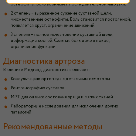
остеофиты. Боль возникает после длительной нагрузки.
2 степень – выраженное сужение суставной щели,
множественные остеофиты. Боль становится постоянной,
появляется хруст, ограничение движений.
3 степень – полное исчезновение суставной щели,
деформация костей. Сильная боль даже в покое,
ограничение функции.
Диагностика артроза
В клинике Медгард диагностика включает:
Консультацию ортопеда с детальным осмотром
Рентгенографию суставов
МРТ для оценки состояния хряща и мягких тканей
Лабораторные исследования для исключения других
паталогий
Рекомендованные методы