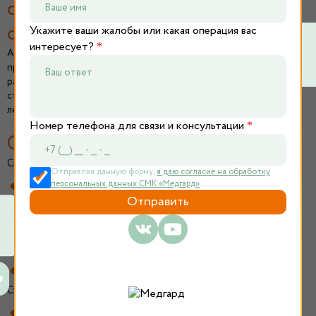
современное лечение на всех
стадиях
Укажите ваши жалобы или какая операция вас
интересует?
*
Артроз коленного сустава (гонартроз) – это хроническое
прогрессирующее заболевание, характеризующееся
разрушением суставного хряща. С этой проблемой
сталкивается каждый пятый человек старше 40 лет, а после 60
лет распространенность заболевания превышает 70%.
Номер телефона для связи и консультации
*
Симптомы и степени артроза
Симптомы развиваются постепенно:
Отправляя данную форму,
я даю согласие на обработку
персональных данных СМК «Медгард»
Боль в колене, усиливающаяся при нагрузке
Утренняя скованность (до 30 минут)
Хруст при движениях
Ограничение подвижности
Деформация сустава на поздних стадиях
Степени артроза коленного сустава:
1 степень – сужение суставной щели, начальные