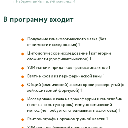
г. Набережные Челны, 9-й комплекс, 4
В программу входит
Получение гинекологического мазка (без
стоимости исследования) 1
Цитологическое исследование 1 категории
сложности (профилактическое) 1
УЗИ матки и придатков трансвагинальное 1
Взятие крови из периферической вены 1
Общий (клинический) анализ крови развернутый (с
лейкоцитарной формулой) 1
Исследование кала на трансферрин и гемоглобин
(тест на скрытую кровь), иммунохимический
метод (не требуется специальная подготовка) 1
Рентгенография органов грудной клетки 1
УЗИ органов брюшной полости и почек