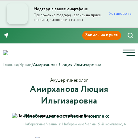
Медгард в вашем смартфоне
Установить
Приложение Медгард - запись на прием,
анализы, вызов врача на дом
Отправка отзыва
8 (8552) 91-03-03
Главная
/
Врачи
/
Амирханова Люция Ильгизаровна
Акушер-гинеколог
Амирханова Люция
Текст отзыва*
Ильгизаровна
Ваша оценка
Лечебно-диагностический комплекс
Набережные Челны, г. Набережные Челны, 9-й комплекс, 4