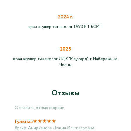
2024 г.
врач акушер-гинеколог ГАУЗ РТ БСМП
2025
врач акушер-гинеколог ЛДК "Медгард", г. Набережные
Челны
Отзывы
Оставить отзыв о враче
★
★
★
★
★
Гульназ
Врачу:
Амирханова Люция Ильгизаровна