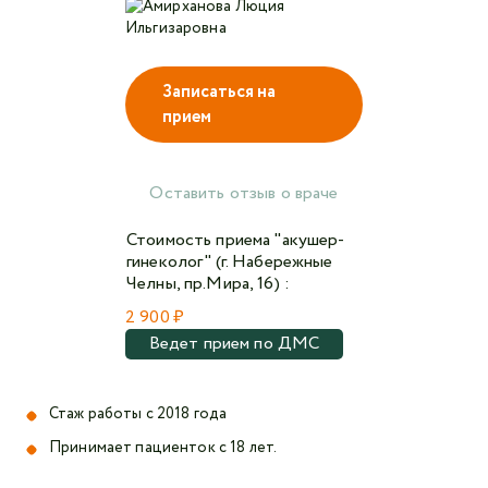
Авторизоваться в личном кабинете
Записаться на
прием
Войти с VK ID
или войти через VK ID с использованием данных
из сервиса
Оставить отзыв о враче
Стоимость приема "акушер-
гинеколог" (г. Набережные
Челны, пр.Мира, 16) :
Я не
2 900 ₽
робот
Ведет прием по ДМС
Отправляя данную форму,
я даю согласие на
обработку персональных данных СМК «Медгард»
Стаж работы с 2018 года
Принимает пациенток с 18 лет.