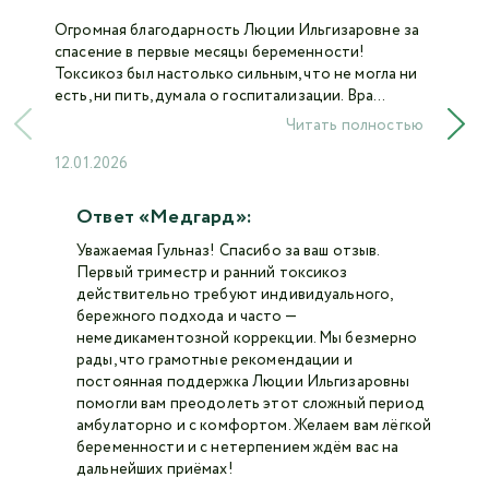
Огромная благодарность Люции Ильгизаровне за
спасение в первые месяцы беременности!
Токсикоз был настолько сильным, что не могла ни
есть, ни пить, думала о госпитализации. Вра...
Читать полностью
12.01.2026
Ответ «Медгард»:
Уважаемая Гульназ! Спасибо за ваш отзыв.
Первый триместр и ранний токсикоз
действительно требуют индивидуального,
бережного подхода и часто —
немедикаментозной коррекции. Мы безмерно
рады, что грамотные рекомендации и
постоянная поддержка Люции Ильгизаровны
помогли вам преодолеть этот сложный период
амбулаторно и с комфортом. Желаем вам лёгкой
беременности и с нетерпением ждём вас на
дальнейших приёмах!