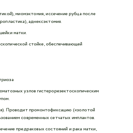
тикой), миомэктомия, иссечение рубца после
ропластика), аднексэктомия.
шейки матки.
оскопической стойке, обеспечивающей
триоза
иоматозных узлов гистерорезектоскопическим
упом.
ия). Проводит промонтофиксацию («золотой
ьзованием современных сетчатых имплантов.
лечение предраковых состояний и рака матки,