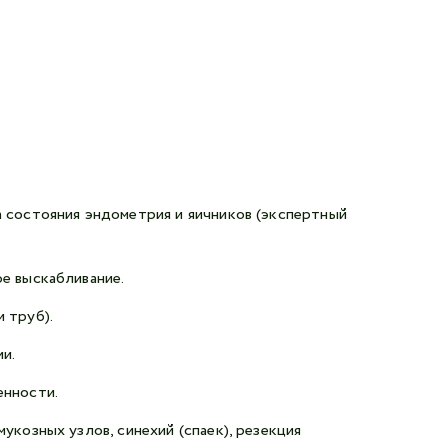
Авторизоваться в личном кабинете
Войти с VK ID
или войти через VK ID с использованием данных
из сервиса
 состояния эндометрия и яичников (экспертный
Я не
робот
е выскабливание.
 труб).
Отправляя данную форму,
я даю согласие на обработку
и.
персональных данных СМК «Медгард»
енности.
укозных узлов, синехий (спаек), резекция