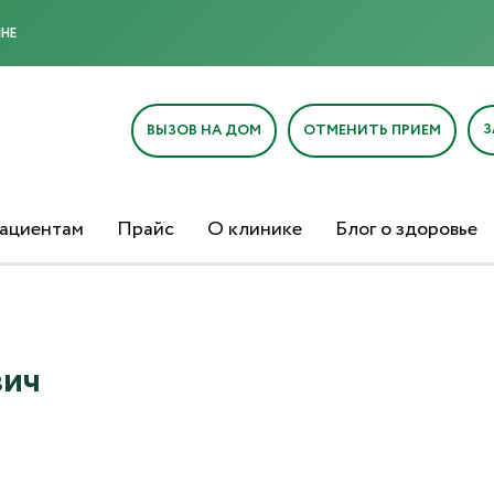
МНЕ
Отправка отзыва
З
ВЫЗОВ НА ДОМ
ОТМЕНИТЬ ПРИЕМ
ациентам
Прайс
О клинике
Блог о здоровье
Текст отзыва*
Ваша оценка
вич