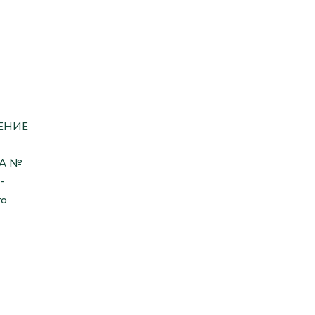
ЕНИЕ
А №
-
го