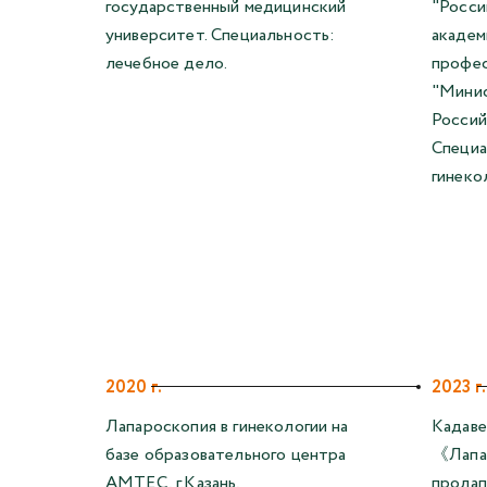
государственный медицинский
"Росси
университет. Специальность:
академ
лечебное дело.
профес
"Минис
Россий
Специа
гинеко
2020 г.
2023 г.
Лапароскопия в гинекологии на
Кадаве
базе образовательного центра
《Лапар
AMTEC, г.Казань,
пролап