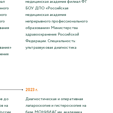
иал
медицинская академия филиал ФГ
нного
БОУ ДПО «Российская
ного
медицинская академия
ого
непрерывного профессионального
вания
образования» Министерства
здравоохранения Российской
Федерации. Специальность:
вания»
ультразвуковая диагностика
нения
2023 г.
ов до
Диагностическая и оперативная
в на
лапароскопия и гистероскопия на
оссии
базе МОНИИАГ им. академика