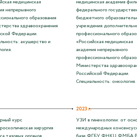
йская медицинская
медицинская академия фил
ия непрерывного
федерального государстве
сионального образования
бюджетного образователь
терства здравоохранения
учреждения дополнительн
ской Федерации.
профессионального образо
льность: акушерство и
«Российская медицинская
логия.
академия непрерывного
профессионального образо
Министерства здравоохра
Российской Федерации.
Специальность: онкология.
2023 г.
рный курс
УЗИ в гинекологии: от осн
оскопическая хирургия
международных консенсусо
са тазовых органов.
базе ФГБУ ФНКЦ ФМБА Р