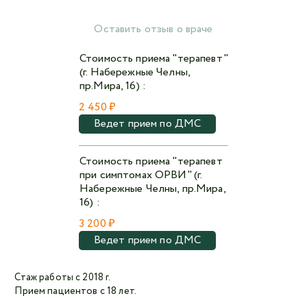
Оставить отзыв о враче
Авторизоваться в личном кабинете
Стоимость приема "терапевт"
(г. Набережные Челны,
Войти с VK ID
пр.Мира, 16) :
2 450 ₽
или войти через VK ID с использованием данных
из сервиса
Ведет прием по ДМС
Стоимость приема "терапевт
при симптомах ОРВИ" (г.
Набережные Челны, пр.Мира,
Я не
16) :
робот
3 200 ₽
Ведет прием по ДМС
Отправляя данную форму,
я даю согласие на
обработку персональных данных СМК «Медгард»
Стаж работы с 2018 г.
Прием пациентов с 18 лет.