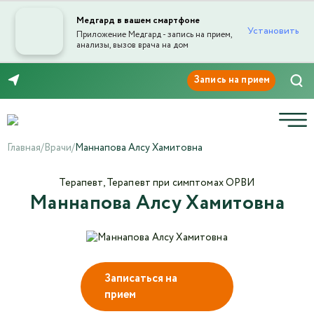
Медгард в вашем смартфоне
Установить
Приложение Медгард - запись на прием,
анализы, вызов врача на дом
Отправка отзыва
8 (8552) 91-03-03
Главная
/
Врачи
/
Маннапова Алсу Хамитовна
Терапевт, Терапевт при симптомах ОРВИ
Маннапова Алсу Хамитовна
Текст отзыва*
Ваша оценка
Записаться на
прием