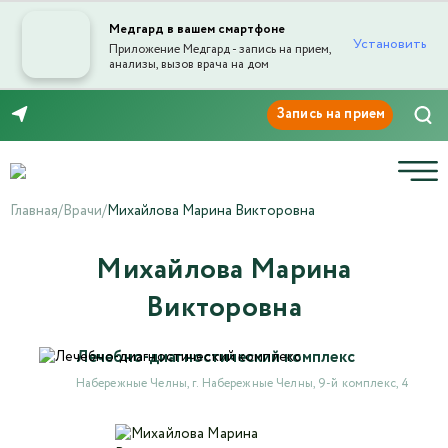
Медгард в вашем смартфоне
Установить
Приложение Медгард - запись на прием,
анализы, вызов врача на дом
Отправка отзыва
8 (8552) 91-03-03
Главная
/
Врачи
/
Михайлова Марина Викторовна
Михайлова Марина
Текст отзыва*
Викторовна
Лечебно-диагностический комплекс
Ваша оценка
Набережные Челны, г. Набережные Челны, 9-й комплекс, 4