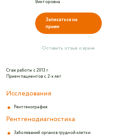
Записаться на
Авторизоваться в личном кабинете
прием
Войти с VK ID
Оставить отзыв о враче
или войти через VK ID с использованием данных
из сервиса
Стаж работы с 2013 г.
Прием пациентов с 2-х лет
Я не
Исследования
робот
Рентгенография
Отправляя данную форму,
я даю согласие на
обработку персональных данных СМК «Медгард»
Рентгенодиагностика
Заболеваний органов грудной клетки