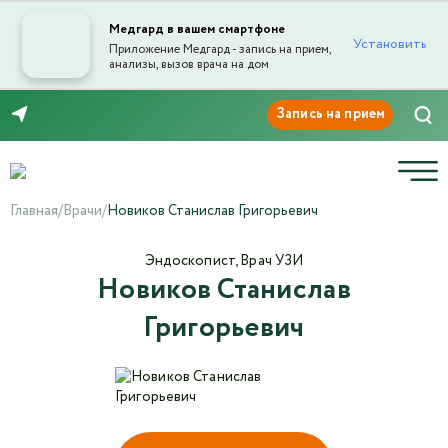
Медгард в вашем смартфоне
Установить
Приложение Медгард - запись на прием,
анализы, вызов врача на дом
Отправка отзыва
8 (8552) 91-03-03
Главная
/
Врачи
/
Новиков Станислав Григорьевич
Эндоскопист, Врач УЗИ
Новиков Станислав
Текст отзыва*
Григорьевич
Ваша оценка