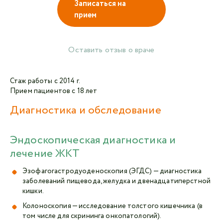
Записаться на
прием
Авторизоваться в личном кабинете
Оставить отзыв о враче
Войти с VK ID
или войти через VK ID с использованием данных
Стаж работы с 2014 г.
из сервиса
Прием пациентов с 18 лет
Диагностика и обследование
Эндоскопическая диагностика и
Я не
робот
лечение ЖКТ
Эзофагогастродуоденоскопия (ЭГДС) — диагностика
Отправляя данную форму,
я даю согласие на
заболеваний пищевода, желудка и двенадцатиперстной
обработку персональных данных СМК «Медгард»
кишки.
Колоноскопия — исследование толстого кишечника (в
том числе для скрининга онкопатологий).