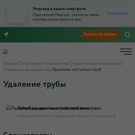
Медгард в вашем смартфоне
Установить
Приложение Медгард - запись на прием,
анализы, вызов врача на дом
8 (8552) 91-03-03
Главная
/
Отделения
/
Гинекология
/
Оперативная гинекология
/
Операции на придатках
/
Удаление маточных труб
Удаление трубы
Лечебно-диагностический комплекс
Набережные Челны, г. Набережные Челны, 9-й комплекс, 4