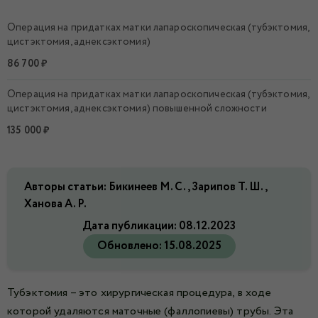
Операция на придатках матки лапароскопическая (тубэктомия,
цистэктомия, аднексэктомия)
86 700 ₽
Операция на придатках матки лапароскопическая (тубэктомия,
цистэктомия, аднексэктомия) повышенной сложности
135 000 ₽
Авторы статьи: Бикинеев М. С., Зарипов Т. Ш.,
Ханова А. Р.
Дата публикации:
08.12.2023
Обновлено:
15.08.2025
Тубэктомия – это хирургическая процедура, в ходе
которой удаляются маточные (фаллопиевы) трубы. Эта