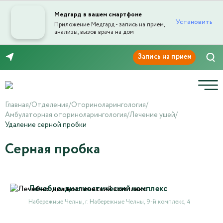
Медгард в вашем смартфоне
Установить
Приложение Медгард - запись на прием,
анализы, вызов врача на дом
8 (8552) 91-03-03
Главная
/
Отделения
/
Оториноларингология
/
Амбулаторная оториноларингология
/
Лечение ушей
/
Удаление серной пробки
Серная пробка
Лечебно-диагностический комплекс
Набережные Челны, г. Набережные Челны, 9-й комплекс, 4